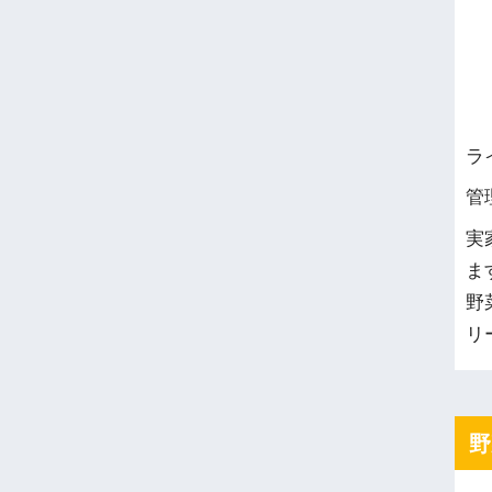
ラ
管
実
ま
野
リ
野