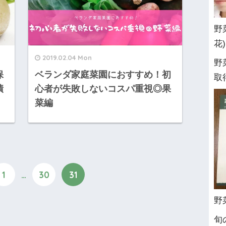
野
花
2019.02.04 Mon
野
保
ベランダ家庭菜園におすすめ！初
取
漬
心者が失敗しないコスパ重視◎果
菜編
1
…
30
31
野
旬