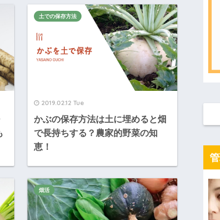
土での保存方法
2019.02.12 Tue
・
かぶの保存方法は土に埋めると畑
も
で長持ちする？農家的野菜の知
恵！
管
畑活