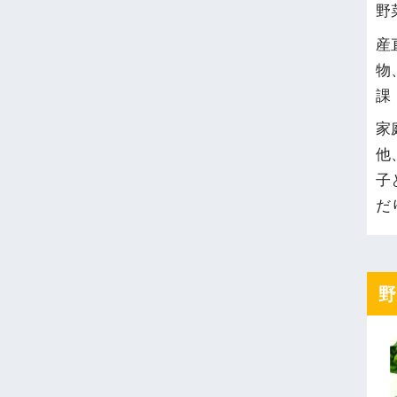
野
産
物
課
家
他
子
だ
野