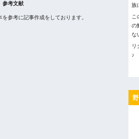
参考文献
族
こ
本を参考に記事作成をしております。
の
な
リ
♪
野