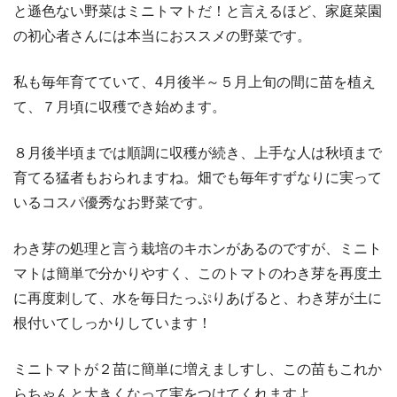
と遜色ない野菜はミニトマトだ！と言えるほど、家庭菜園
の初心者さんには本当におススメの野菜です。
私も毎年育てていて、4月後半～５月上旬の間に苗を植え
て、７月頃に収穫でき始めます。
８月後半頃までは順調に収穫が続き、上手な人は秋頃まで
育てる猛者もおられますね。畑でも毎年すずなりに実って
いるコスパ優秀なお野菜です。
わき芽の処理と言う栽培のキホンがあるのですが、ミニト
マトは簡単で分かりやすく、このトマトのわき芽を再度土
に再度刺して、水を毎日たっぷりあげると、わき芽が土に
根付いてしっかりしています！
ミニトマトが２苗に簡単に増えましすし、この苗もこれか
らちゃんと大きくなって実をつけてくれますよ。