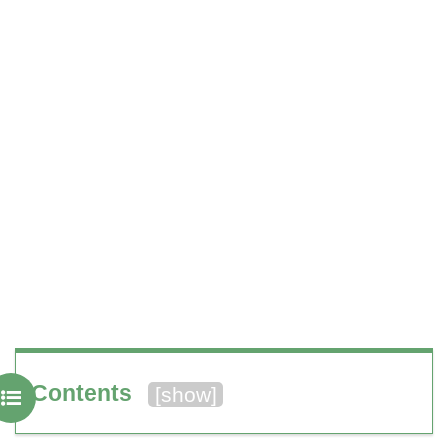
Contents
[
show
]