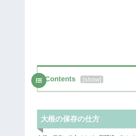
Contents
[
show
]
大根の保存の仕方