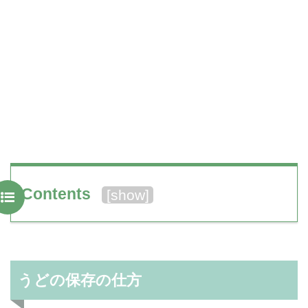
Contents
[
show
]
うどの保存の仕方