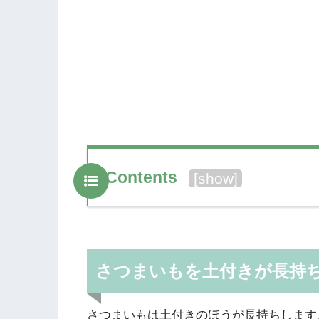
Contents
[
show
]
さつまいもを土付きが長持
さつまいもは土付きのほうが長持ちします